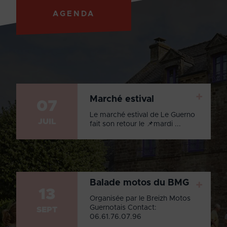
AGENDA
+
Marché estival
07
Le marché estival de Le Guerno
JUIL
fait son retour le 📌mardi ...
Balade motos du BMG
+
13
Organisée par le Breizh Motos
Guernotais Contact:
SEPT
06.61.76.07.96