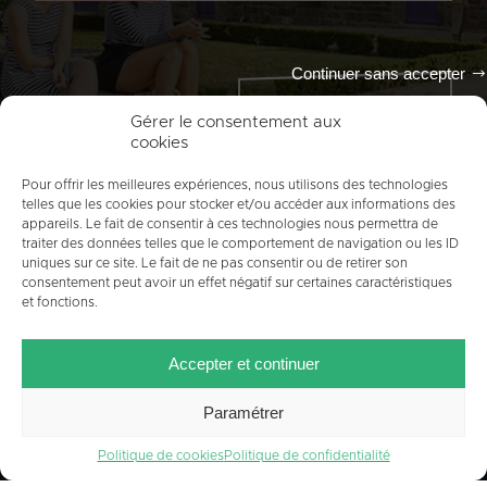
Continuer sans accepter
Tout l'agenda
Gérer le consentement aux
cookies
Pour offrir les meilleures expériences, nous utilisons des technologies
telles que les cookies pour stocker et/ou accéder aux informations des
appareils. Le fait de consentir à ces technologies nous permettra de
traiter des données telles que le comportement de navigation ou les ID
uniques sur ce site. Le fait de ne pas consentir ou de retirer son
consentement peut avoir un effet négatif sur certaines caractéristiques
et fonctions.
ACCUEIL
PLAN DU SITE
MENTIONS LÉGALES
Accepter et continuer
CONTACT
CRÉDITS
POLITIQUE DE COOKIES (UE)
Paramétrer
Politique de cookies
Politique de confidentialité