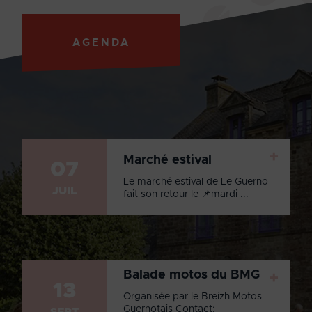
AGENDA
+
Marché estival
07
Le marché estival de Le Guerno
JUIL
fait son retour le 📌mardi ...
Balade motos du BMG
+
13
Organisée par le Breizh Motos
Guernotais Contact:
SEPT