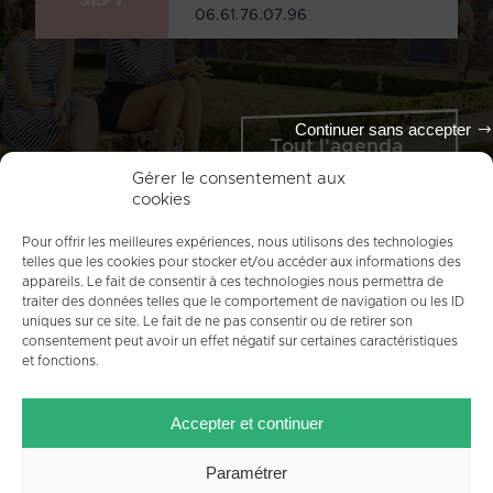
06.61.76.07.96
Continuer sans accepter
Tout l'agenda
Gérer le consentement aux
cookies
Pour offrir les meilleures expériences, nous utilisons des technologies
telles que les cookies pour stocker et/ou accéder aux informations des
appareils. Le fait de consentir à ces technologies nous permettra de
traiter des données telles que le comportement de navigation ou les ID
uniques sur ce site. Le fait de ne pas consentir ou de retirer son
consentement peut avoir un effet négatif sur certaines caractéristiques
et fonctions.
ACCUEIL
PLAN DU SITE
MENTIONS LÉGALES
Accepter et continuer
CONTACT
CRÉDITS
POLITIQUE DE COOKIES (UE)
Paramétrer