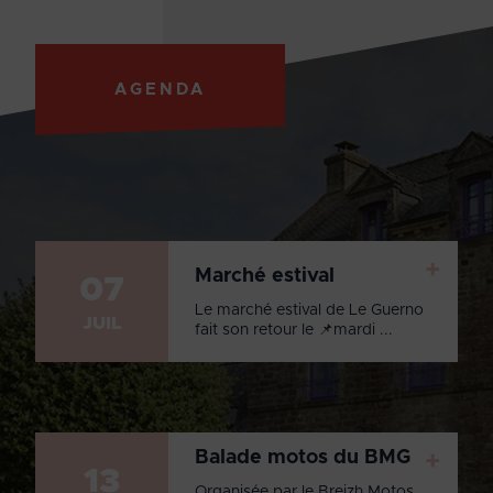
AGENDA
+
Marché estival
07
Le marché estival de Le Guerno
JUIL
fait son retour le 📌mardi ...
Balade motos du BMG
+
13
Organisée par le Breizh Motos