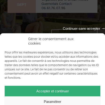
Guernotais Contact:
SEPT
06.61.76.07.96
Continuer sans accepter
Tout l'agenda
Gérer le consentement aux
cookies
Pour offrir les meilleures expériences, nous utilisons des technologies
telles que les cookies pour stocker et/ou accéder aux informations des
appareils. Le fait de consentir à ces technologies nous permettra de
traiter des données telles que le comportement de navigation ou les ID
uniques sur ce site. Le fait de ne pas consentir ou de retirer son
consentement peut avoir un effet négatif sur certaines caractéristiques
et fonctions.
ACCUEIL
PLAN DU SITE
MENTIONS LÉGALES
Accepter et continuer
CONTACT
CRÉDITS
POLITIQUE DE COOKIES (UE)
Paramétrer