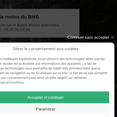
+
de motos du BMG
sée par le Breizh Motos Guernotais
t: 06.61.76.07.96
Continuer sans accepter
Gérer le consentement aux cookies
les meilleures expériences, nous utilisons des technologies telles que les
Tout l'agenda
r stocker et/ou accéder aux informations des appareils. Le fait de
ces technologies nous permettra de traiter des données telles que le
 de navigation ou les ID uniques sur ce site. Le fait de ne pas consentir
r son consentement peut avoir un effet négatif sur certaines
ques et fonctions.
Accepter et continuer
Paramétrer