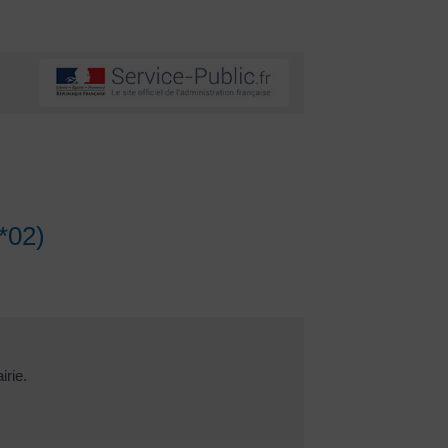
*02)
irie.