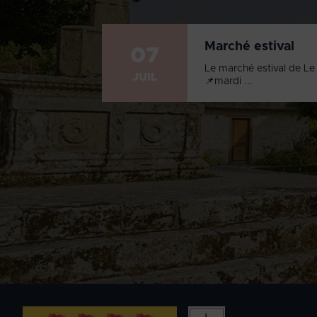
Marché estival
07
Le marché estival de Le 
JUIL
📌mardi ...