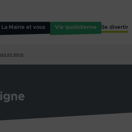
La Mairie et vous
Vie quotidienne
Se divertir
es en ligne
igne