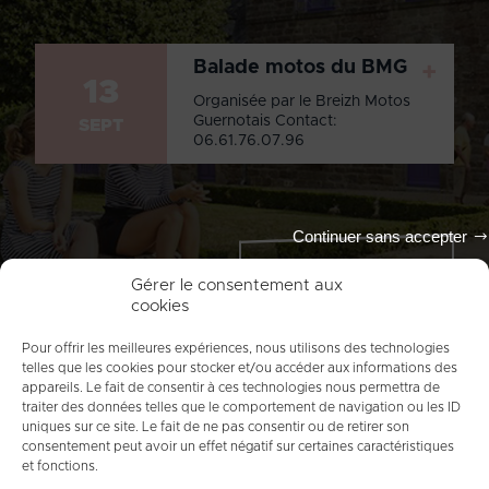
Balade motos du BMG
+
13
Organisée par le Breizh Motos
Guernotais Contact:
SEPT
06.61.76.07.96
Continuer sans accepter
Tout l'agenda
Gérer le consentement aux
cookies
Pour offrir les meilleures expériences, nous utilisons des technologies
telles que les cookies pour stocker et/ou accéder aux informations des
appareils. Le fait de consentir à ces technologies nous permettra de
traiter des données telles que le comportement de navigation ou les ID
uniques sur ce site. Le fait de ne pas consentir ou de retirer son
consentement peut avoir un effet négatif sur certaines caractéristiques
et fonctions.