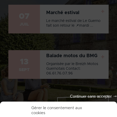
+
Marché estival
07
Le marché estival de Le Guerno
JUIL
fait son retour le 📌mardi ...
Balade motos du BMG
+
13
Organisée par le Breizh Motos
Guernotais Contact:
SEPT
06.61.76.07.96
Continuer sans accepter
Tout l'agenda
Gérer le consentement aux
cookies