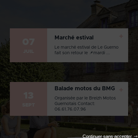
+
Marché estival
07
Le marché estival de Le Guerno
JUIL
fait son retour le 📌mardi ...
Balade motos du BMG
+
13
Organisée par le Breizh Motos
Guernotais Contact:
SEPT
06.61.76.07.96
Continuer sans accepter