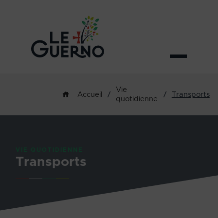
Vie
/
/
Transports
Accueil
quotidienne
VIE QUOTIDIENNE
Transports