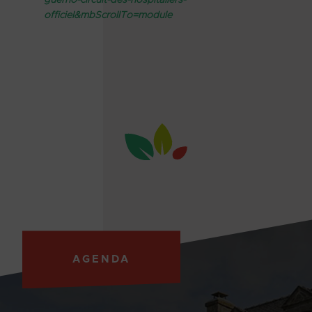
guerno-circuit-des-hospitaliers-
officiel&mbScrollTo=module
AGENDA