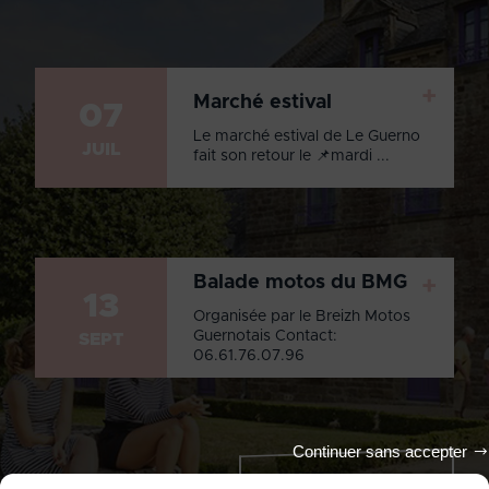
+
Marché estival
07
Le marché estival de Le Guerno
JUIL
fait son retour le 📌mardi ...
Balade motos du BMG
+
13
Organisée par le Breizh Motos
Guernotais Contact:
SEPT
06.61.76.07.96
Continuer sans accepter
Tout l'agenda