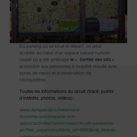
Du parking où se situe le départ, on peut
accéder au cœur d’un espace naturel humide
classé où a été aménagé
le « Sentier des lots »
accessible aux personnes à mobilité réduite avec
zones de repos et d’observation de
l’écosystème.
Toutes les informations du circuit (tracé, points
d’intérêts, photos, vidéos) :
www.damgan-larochebernard-
tourisme.com/preparer-son-
sejour/activites/randonnees/circuits-pedestres-
pr/?mb_page=circuit&mb_id=19531&mb_titre=le-