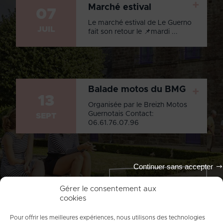
+
Marché estival
07
Le marché estival de Le Guerno
JUIL
fait son retour le 📌mardi ...
Balade motos du BMG
+
13
Organisée par le Breizh Motos
Guernotais Contact:
SEPT
06.61.76.07.96
Continuer sans accepter
Tout l'agenda
Gérer le consentement aux
cookies
Pour offrir les meilleures expériences, nous utilisons des technologies