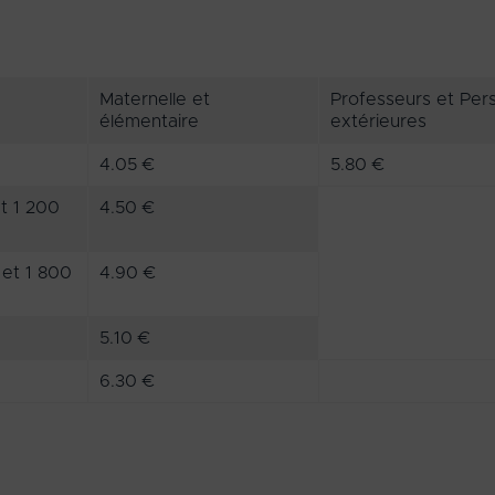
Maternelle et
Professeurs et Per
élémentaire
extérieures
4.05 €
5.80 €
et 1 200
4.50 €
 et 1 800
4.90 €
5.10 €
6.30 €