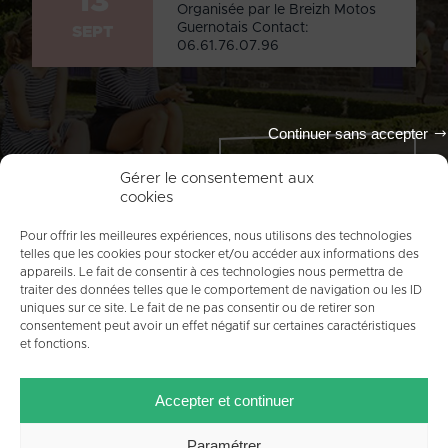
13
Organisée par le Breizh Motos
Guernotais Contact:
SEPT
06.61.76.07.96
Continuer sans accepter
Tout l'agenda
Gérer le consentement aux
cookies
Pour offrir les meilleures expériences, nous utilisons des technologies
telles que les cookies pour stocker et/ou accéder aux informations des
appareils. Le fait de consentir à ces technologies nous permettra de
traiter des données telles que le comportement de navigation ou les ID
uniques sur ce site. Le fait de ne pas consentir ou de retirer son
consentement peut avoir un effet négatif sur certaines caractéristiques
et fonctions.
ACCUEIL
PLAN DU SITE
MENTIONS LÉGALES
Accepter et continuer
CONTACT
CRÉDITS
POLITIQUE DE COOKIES (UE)
Paramétrer