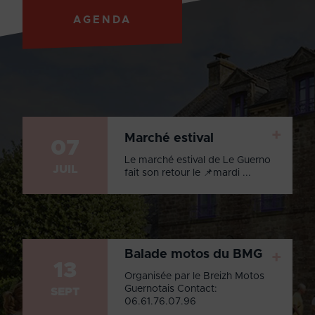
AGENDA
+
Marché estival
07
Le marché estival de Le Guerno
JUIL
fait son retour le 📌mardi ...
Balade motos du BMG
+
13
Organisée par le Breizh Motos
Guernotais Contact:
SEPT
06.61.76.07.96