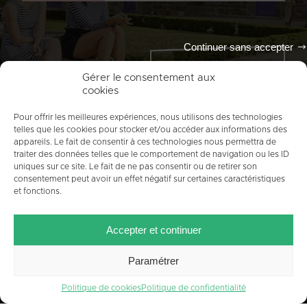
Continuer sans accepter
Tout l'agenda
Gérer le consentement aux
cookies
Pour offrir les meilleures expériences, nous utilisons des technologies
telles que les cookies pour stocker et/ou accéder aux informations des
appareils. Le fait de consentir à ces technologies nous permettra de
traiter des données telles que le comportement de navigation ou les ID
uniques sur ce site. Le fait de ne pas consentir ou de retirer son
consentement peut avoir un effet négatif sur certaines caractéristiques
et fonctions.
ACCUEIL
PLAN DU SITE
MENTIONS LÉGALES
Accepter et continuer
CONTACT
CRÉDITS
POLITIQUE DE COOKIES (UE)
Paramétrer
Politique de cookies
Politique de confidentialité