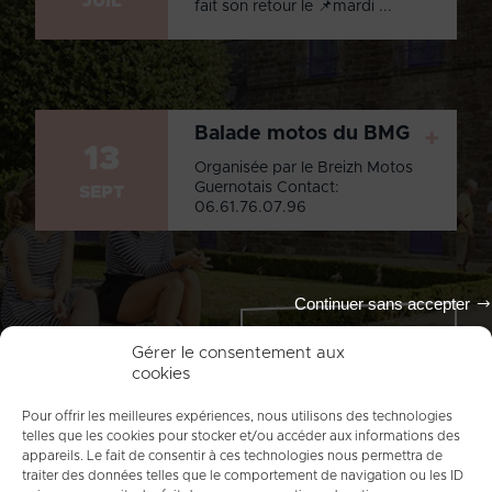
JUIL
fait son retour le 📌mardi ...
Balade motos du BMG
+
13
Organisée par le Breizh Motos
Guernotais Contact:
SEPT
06.61.76.07.96
Continuer sans accepter
Tout l'agenda
Gérer le consentement aux
cookies
Pour offrir les meilleures expériences, nous utilisons des technologies
telles que les cookies pour stocker et/ou accéder aux informations des
appareils. Le fait de consentir à ces technologies nous permettra de
traiter des données telles que le comportement de navigation ou les ID