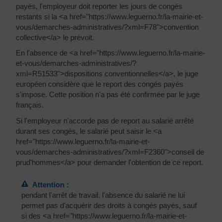
payés, l'employeur doit reporter les jours de congés
restants si la <a href="https://www.leguerno.fr/la-mairie-et-
vous/demarches-administratives/?xml=F78">convention
collective</a> le prévoit.
En l'absence de <a href="https://www.leguerno.fr/la-mairie-
et-vous/demarches-administratives/?
xml=R51533">dispositions conventionnelles</a>, le juge
européen considère que le report des congés payés
s'impose. Cette position n'a pas été confirmée par le juge
français.
Si l'employeur n'accorde pas de report au salarié arrêté
durant ses congés, le salarié peut saisir le <a
href="https://www.leguerno.fr/la-mairie-et-
vous/demarches-administratives/?xml=F2360">conseil de
prud'hommes</a> pour demander l'obtention de ce report.
Attention :
pendant l'arrêt de travail, l'absence du salarié ne lui
permet pas d'acquérir des droits à congés payés, sauf
si des <a href="https://www.leguerno.fr/la-mairie-et-