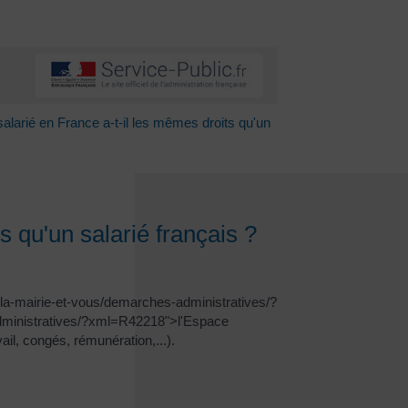
alarié en France a-t-il les mêmes droits qu'un
s qu'un salarié français ?
r/la-mairie-et-vous/demarches-administratives/?
administratives/?xml=R42218">l'Espace
l, congés, rémunération,...).