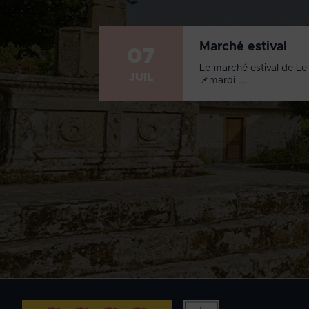
Marché estival
07
Le marché estival de Le 
JUIL
📌mardi ...