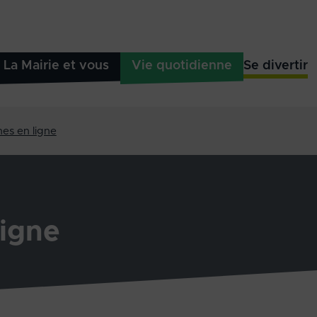
La Mairie et vous
Vie quotidienne
Se divertir
es en ligne
igne