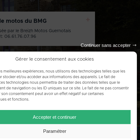
+
de motos du BMG
sée par le Breizh Motos Guernotais
t: 06.61.76.07.96
Continuer sans accepter
Gérer le consentement aux cookies
les meilleures expériences, nous utilisons des technologies telles que les
Tout l'agenda
r stocker et/ou accéder aux informations des appareils. Le fait de
ces technologies nous permettra de traiter des données telles que le
 de navigation ou les ID uniques sur ce site. Le fait de ne pas consentir
r son consentement peut avoir un effet négatif sur certaines
ques et fonctions.
Accepter et continuer
Paramétrer