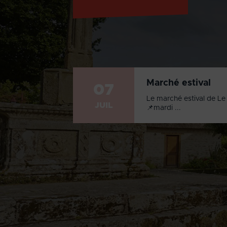
Marché estival
07
Le marché estival de Le 
JUIL
📌mardi ...