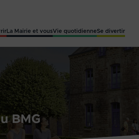
rir
La Mairie et vous
Vie quotidienne
Se divertir
du BMG