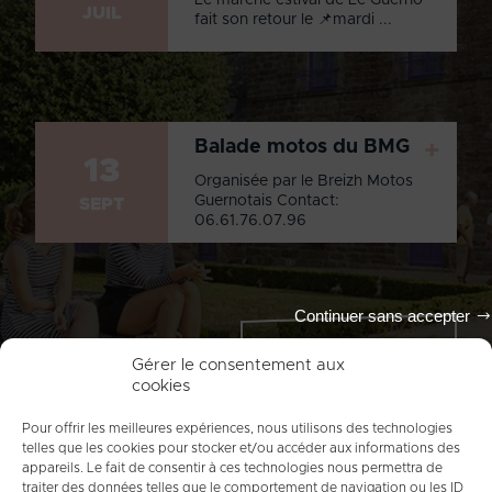
JUIL
fait son retour le 📌mardi ...
Balade motos du BMG
+
13
Organisée par le Breizh Motos
Guernotais Contact:
SEPT
06.61.76.07.96
Continuer sans accepter
Tout l'agenda
Gérer le consentement aux
cookies
Pour offrir les meilleures expériences, nous utilisons des technologies
telles que les cookies pour stocker et/ou accéder aux informations des
appareils. Le fait de consentir à ces technologies nous permettra de
traiter des données telles que le comportement de navigation ou les ID