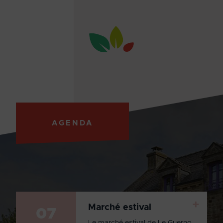
AGENDA
+
Marché estival
07
Le marché estival de Le Guerno