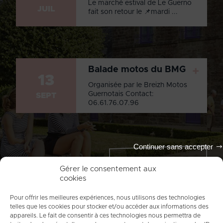
Le marché estival de Le Guerno
JUIL
fait son retour le 📌mardi ...
Balade motos du BMG
+
13
Organisée par le Breizh Motos
Guernotais Contact:
SEPT
06.61.76.07.96
Continuer sans accepter
Tout l'agenda
Gérer le consentement aux
cookies
Pour offrir les meilleures expériences, nous utilisons des technologies
telles que les cookies pour stocker et/ou accéder aux informations des
appareils. Le fait de consentir à ces technologies nous permettra de