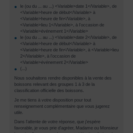
le (ou du ... au ...) <Variable>date 1</Variable>, de
<Variable>heure de début</Variable> à
<Variable>heure de fin</Variable>, à
<Variable>lieu 1</Variable>, à l'occasion de
<Variable>événement 1</Variable>
le (ou du ... au ...) <Variable>date 2</Variable>, de
<Variable>heure de début</Variable> à
<Variable>heure de fin</Variable>, à <Variable>lieu
2</Variable>, à l'occasion de
<Variable>événement 2</Variable>
(...)
Nous souhaitons rendre disponibles à la vente des
boissons relevant des groupes 1 à 3 de la
classification officielle des boissons.
Je me tiens à votre disposition pour tout
renseignement complémentaire que vous jugerez
utile.
Dans l'attente de votre réponse, que j'espère
favorable, je vous prie d'agréer, Madame ou Monsieur