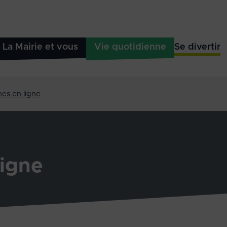
La Mairie et vous
Vie quotidienne
Se divertir
es en ligne
igne