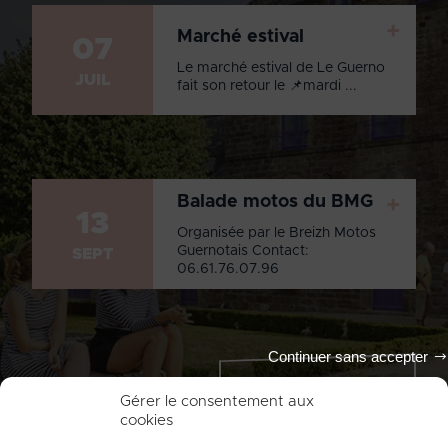
+
Marché estival
07
Le marché estival de Le Guerno
JUIL
fait son retour le 📌mardi ...
Balade motos du BMG
+
13
Organisée par le Breizh Motos
Guernotais Contact:
SEPT
06.61.76.07.96
Continuer sans accepter
Tout l'agenda
Gérer le consentement aux
cookies