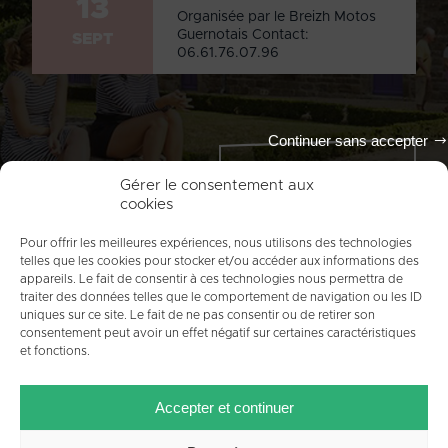
13
Organisée par le Breizh Motos
Guernotais Contact:
SEPT
06.61.76.07.96
Continuer sans accepter
Tout l'agenda
Gérer le consentement aux
cookies
Pour offrir les meilleures expériences, nous utilisons des technologies
telles que les cookies pour stocker et/ou accéder aux informations des
appareils. Le fait de consentir à ces technologies nous permettra de
traiter des données telles que le comportement de navigation ou les ID
uniques sur ce site. Le fait de ne pas consentir ou de retirer son
consentement peut avoir un effet négatif sur certaines caractéristiques
et fonctions.
ACCUEIL
PLAN DU SITE
MENTIONS LÉGALES
Accepter et continuer
CONTACT
CRÉDITS
POLITIQUE DE COOKIES (UE)