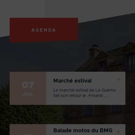
AGENDA
+
Marché estival
07
Le marché estival de Le Guerno
JUIL
fait son retour le 📌mardi ...
Balade motos du BMG
+