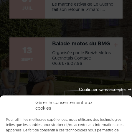
Le marché estival de Le Guerno
JUIL
fait son retour le 📌mardi ...
Balade motos du BMG
+
13
Organisée par le Breizh Motos
Guernotais Contact:
SEPT
06.61.76.07.96
Continuer sans accepter
Tout l'agenda
Gérer le consentement aux
cookies
Pour offrir les meilleures expériences, nous utilisons des technologies
telles que les cookies pour stocker et/ou accéder aux informations des
appareils. Le fait de consentir à ces technologies nous permettra de