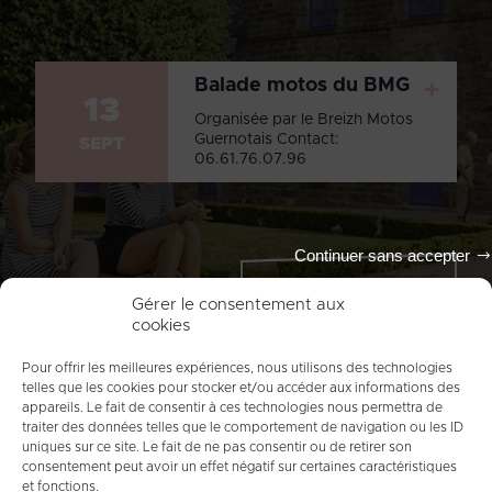
Balade motos du BMG
+
13
Organisée par le Breizh Motos
Guernotais Contact:
SEPT
06.61.76.07.96
Continuer sans accepter
Tout l'agenda
Gérer le consentement aux
cookies
Pour offrir les meilleures expériences, nous utilisons des technologies
telles que les cookies pour stocker et/ou accéder aux informations des
appareils. Le fait de consentir à ces technologies nous permettra de
traiter des données telles que le comportement de navigation ou les ID
uniques sur ce site. Le fait de ne pas consentir ou de retirer son
consentement peut avoir un effet négatif sur certaines caractéristiques
et fonctions.