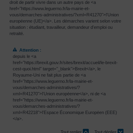
droit de partir vivre dans un autre pays de <a
href="https://www.leguerno.fr/la-mairie-et-
vous/demarches-administratives/?xml=R41270">l'Union
européenne (UE)</a>. Les démarches varient selon votre
situation : étudiant, travailleur, demandeur d'emploi ou
retraité.
Attention :
depuis le <a
href="https://brexit.gouv.fr/sites/brexit/accueil/le-brexit-
cest-quoi.html" target="_blank">Brexit</a>, le
Royaume-Uni ne fait plus partie de <a
href="https://www.leguerno.fr/la-mairie-et-
vous/demarches-administratives/?
xml=R41270">l'Union européenne</a>, ni de <a
href="https://www.leguerno.fr/la-mairie-et-
vous/demarches-administratives/?
xml=R42218">l'Espace Économique Européen (EEE)
</a>.
Tout replier
Tout déplier