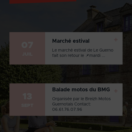
+
Marché estival
07
Le marché estival de Le Guerno
JUIL
fait son retour le 📌mardi ...
Balade motos du BMG
+
13
Organisée par le Breizh Motos
Guernotais Contact:
SEPT
06.61.76.07.96