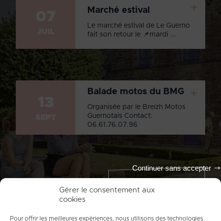
+
Marché estival
07
Le marché estival de Le Guerno
JUIL
fait son retour le 📌mardi ...
Balade motos du BMG
+
13
Organisée par le Breizh Motos
Guernotais Contact:
SEPT
06.61.76.07.96
Continuer sans accepter
Tout l'agenda
Gérer le consentement aux
cookies
Pour offrir les meilleures expériences, nous utilisons des technologies