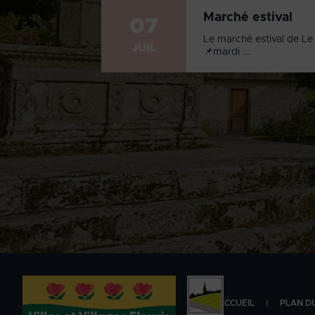
Marché estival
07
Le marché estival de Le 
JUIL
📌mardi ...
ACCUEIL
PLAN DU