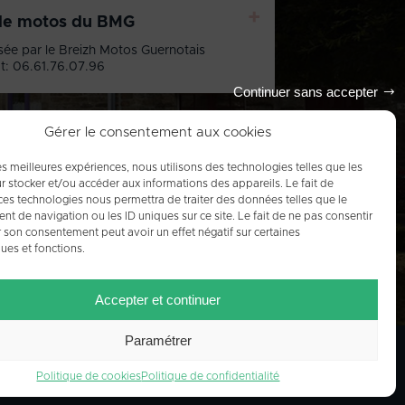
+
de motos du BMG
sée par le Breizh Motos Guernotais
t: 06.61.76.07.96
Continuer sans accepter
Gérer le consentement aux cookies
les meilleures expériences, nous utilisons des technologies telles que les
Tout l'agenda
r stocker et/ou accéder aux informations des appareils. Le fait de
ces technologies nous permettra de traiter des données telles que le
 de navigation ou les ID uniques sur ce site. Le fait de ne pas consentir
r son consentement peut avoir un effet négatif sur certaines
ques et fonctions.
Accepter et continuer
Paramétrer
Politique de cookies
Politique de confidentialité
IQUE DE COOKIES (UE)