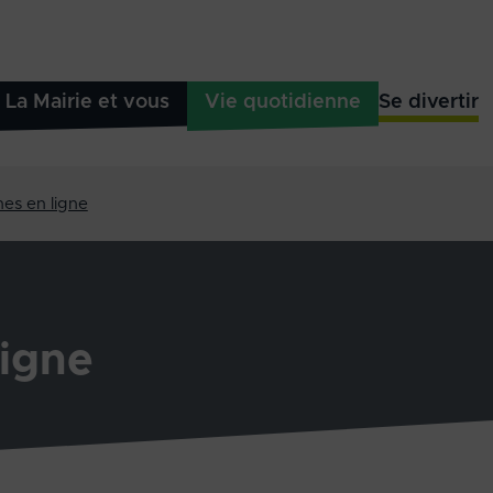
La Mairie et vous
Vie quotidienne
Se divertir
es en ligne
igne