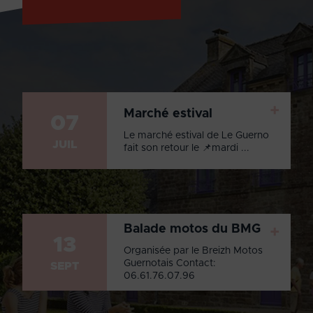
+
Marché estival
07
Le marché estival de Le Guerno
JUIL
fait son retour le 📌mardi ...
Balade motos du BMG
+
13
Organisée par le Breizh Motos
Guernotais Contact:
SEPT
06.61.76.07.96