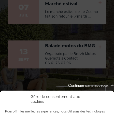
+
Marché estival
07
Le marché estival de Le Guerno
JUIL
fait son retour le 📌mardi ...
Balade motos du BMG
+
13
Organisée par le Breizh Motos
Guernotais Contact:
SEPT
06.61.76.07.96
Continuer sans accepter
Tout l'agenda
Gérer le consentement aux
cookies
Pour offrir les meilleures expériences, nous utilisons des technologies