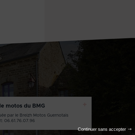
+
de motos du BMG
sée par le Breizh Motos Guernotais
t: 06.61.76.07.96
Continuer sans accepter