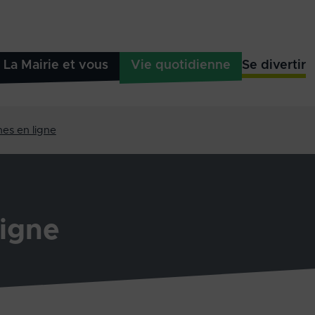
La Mairie et vous
Vie quotidienne
Se divertir
es en ligne
igne