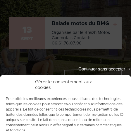
Balade motos du BMG
+
13
Organisée par le Breizh Motos
Guernotais Contact:
SEPT
06.61.76.07.96
Continuer sans accepter
Tout l'agenda
Gérer le consentement aux
cookies
Pour offrir les meilleures expériences, nous utilisons des technologies
telles que les cookies pour stocker et/ou accéder aux informations des
appareils. Le fait de consentir à ces technologies nous permettra de
traiter des données telles que le comportement de navigation ou les ID
uniques sur ce site. Le fait de ne pas consentir ou de retirer son
consentement peut avoir un effet négatif sur certaines caractéristiques
et fonctions.