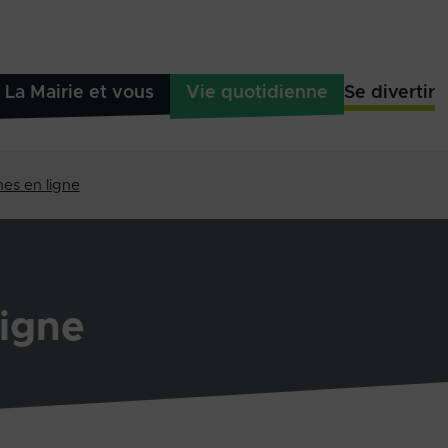
La Mairie et vous
Vie quotidienne
Se divertir
es en ligne
igne