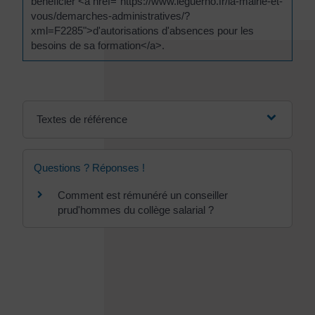
bénéficier <a href="https://www.leguerno.fr/la-mairie-et-
vous/demarches-administratives/?
xml=F2285">d'autorisations d'absences pour les
besoins de sa formation</a>.
Textes de référence
Questions ? Réponses !
Comment est rémunéré un conseiller
prud'hommes du collège salarial ?