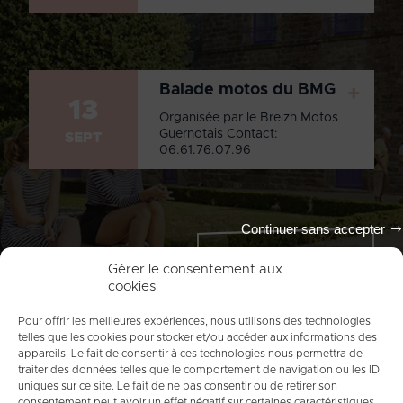
Balade motos du BMG
+
13
Organisée par le Breizh Motos
Guernotais Contact:
SEPT
06.61.76.07.96
Continuer sans accepter
Tout l'agenda
Gérer le consentement aux
cookies
Pour offrir les meilleures expériences, nous utilisons des technologies
telles que les cookies pour stocker et/ou accéder aux informations des
appareils. Le fait de consentir à ces technologies nous permettra de
traiter des données telles que le comportement de navigation ou les ID
uniques sur ce site. Le fait de ne pas consentir ou de retirer son
consentement peut avoir un effet négatif sur certaines caractéristiques