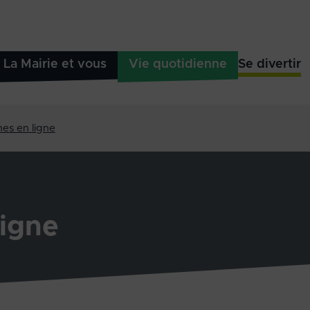
La Mairie et vous
Vie quotidienne
Se divertir
es en ligne
igne