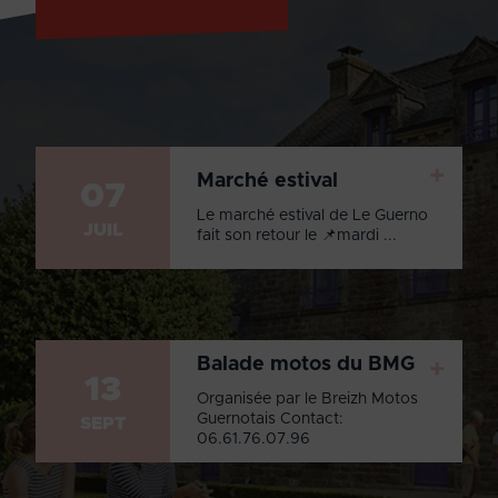
+
Marché estival
07
Le marché estival de Le Guerno
JUIL
fait son retour le 📌mardi ...
Balade motos du BMG
+
13
Organisée par le Breizh Motos
Guernotais Contact:
SEPT
06.61.76.07.96