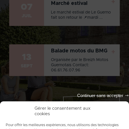
+
Marché estival
07
Le marché estival de Le Guerno
JUIL
fait son retour le 📌mardi ...
Balade motos du BMG
+
13
Organisée par le Breizh Motos
Guernotais Contact:
SEPT
06.61.76.07.96
Continuer sans accepter
Tout l'agenda
Gérer le consentement aux
cookies
Pour offrir les meilleures expériences, nous utilisons des technologies