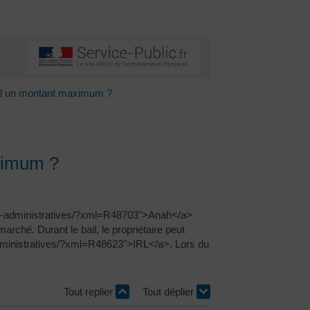
-il un montant maximum ?
aximum ?
ches-administratives/?xml=R48703">Anah</a>
rché. Durant le bail, le propriétaire peut
-administratives/?xml=R48623">IRL</a>. Lors du
Tout replier
Tout déplier