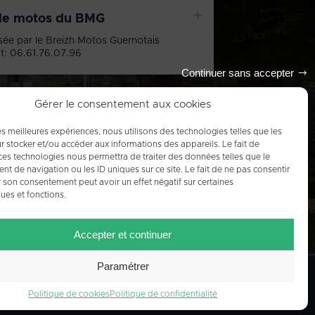
+
de motos du BMG
sée par le Breizh Motos Guernotais
t: 06.61.76.07.96
Continuer sans accepter
Gérer le consentement aux cookies
les meilleures expériences, nous utilisons des technologies telles que les
Tout l'agenda
r stocker et/ou accéder aux informations des appareils. Le fait de
ces technologies nous permettra de traiter des données telles que le
 de navigation ou les ID uniques sur ce site. Le fait de ne pas consentir
r son consentement peut avoir un effet négatif sur certaines
ques et fonctions.
Accepter et continuer
Paramétrer
Politique de cookies
Politique de confidentialité
IQUE DE COOKIES (UE)