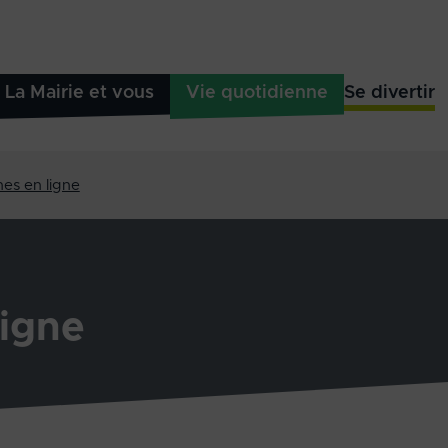
La Mairie et vous
Vie quotidienne
Se divertir
es en ligne
igne