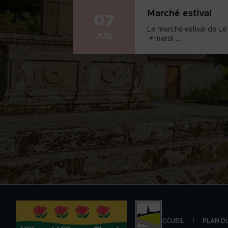
Marché estival
07
Le marché estival de Le 
JUIL
📌mardi ...
ACCUEIL
PLAN DU