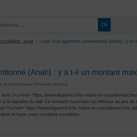
mmobilière : loyer
Loyer d'un logement conventionné (Anah) : y a t
>
ntionné (Anah) : y a t-il un montant m
le et administrative (Première ministre)
né avec l'<a href="https://www.leguerno.fr/la-mairie-et-vous/demar
 la signatire du bail. Ce montant maximum est inférieur au prix du ma
on de l'<a href="https://www.leguerno.fr/la-mairie-et-vous/demarches
valuer le loyer, sous certaines conditions.