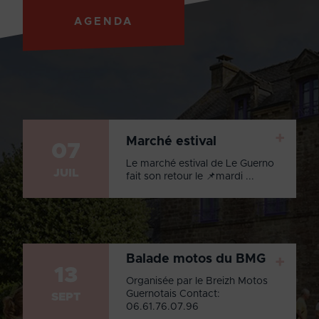
AGENDA
+
Marché estival
07
Le marché estival de Le Guerno
JUIL
fait son retour le 📌mardi ...
Balade motos du BMG
+
13
Organisée par le Breizh Motos
Guernotais Contact:
SEPT
06.61.76.07.96