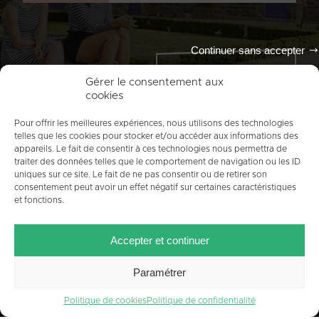
Continuer sans accepter
Tout l'agenda
Gérer le consentement aux
cookies
Pour offrir les meilleures expériences, nous utilisons des technologies
telles que les cookies pour stocker et/ou accéder aux informations des
appareils. Le fait de consentir à ces technologies nous permettra de
traiter des données telles que le comportement de navigation ou les ID
uniques sur ce site. Le fait de ne pas consentir ou de retirer son
consentement peut avoir un effet négatif sur certaines caractéristiques
et fonctions.
ACCUEIL
PLAN DU SITE
MENTIONS LÉGALES
Accepter et continuer
CONTACT
CRÉDITS
POLITIQUE DE COOKIES (UE)
Paramétrer
Politique de cookies
Politique de confidentialité