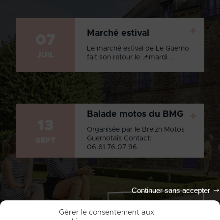
+
Marché estival
07
Le marché estival de Le Guerno
JUIL
fait son retour le 📌mardi ...
Balade motos du BMG
+
13
Organisée par le Breizh Motos
Guernotais Contact:
SEPT
06.61.76.07.96
Continuer sans accepter
Tout l'agenda
Gérer le consentement aux