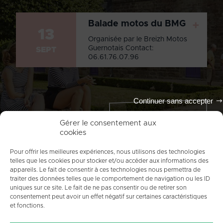
Balade motos du BMG
+
13
Organisée par le Breizh Motos
Guernotais Contact:
SEPT
06.61.76.07.96
Continuer sans accepter
Tout l'agenda
Gérer le consentement aux
cookies
Pour offrir les meilleures expériences, nous utilisons des technologies
telles que les cookies pour stocker et/ou accéder aux informations des
appareils. Le fait de consentir à ces technologies nous permettra de
traiter des données telles que le comportement de navigation ou les ID
uniques sur ce site. Le fait de ne pas consentir ou de retirer son
consentement peut avoir un effet négatif sur certaines caractéristiques
et fonctions.