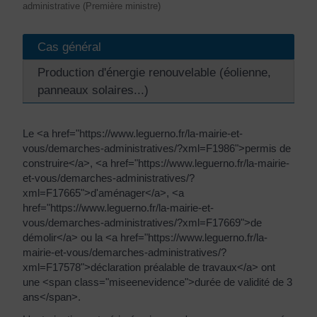
administrative (Première ministre)
Cas général
Production d'énergie renouvelable (éolienne,
panneaux solaires...)
Le <a href="https://www.leguerno.fr/la-mairie-et-
vous/demarches-administratives/?xml=F1986">permis de
construire</a>, <a href="https://www.leguerno.fr/la-mairie-
et-vous/demarches-administratives/?
xml=F17665">d'aménager</a>, <a
href="https://www.leguerno.fr/la-mairie-et-
vous/demarches-administratives/?xml=F17669">de
démolir</a> ou la <a href="https://www.leguerno.fr/la-
mairie-et-vous/demarches-administratives/?
xml=F17578">déclaration préalable de travaux</a> ont
une <span class="miseenevidence">durée de validité de 3
ans</span>.