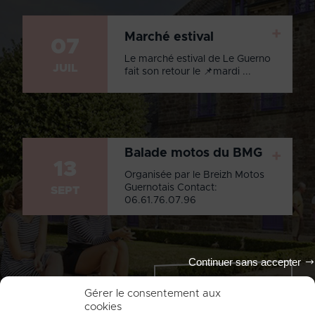
+
Marché estival
07
Le marché estival de Le Guerno
JUIL
fait son retour le 📌mardi ...
Balade motos du BMG
+
13
Organisée par le Breizh Motos
Guernotais Contact:
SEPT
06.61.76.07.96
Continuer sans accepter
Tout l'agenda
Gérer le consentement aux
cookies