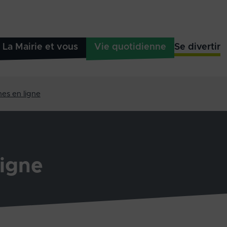
La Mairie et vous
Vie quotidienne
Se divertir
es en ligne
igne