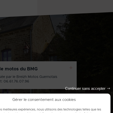
+
de motos du BMG
sée par le Breizh Motos Guernotais
t: 06.61.76.07.96
Continuer sans accepter
Gérer le consentement aux cookies
les meilleures expériences, nous utilisons des technologies telles que les