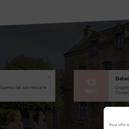
+
Bala
13
Guerno fait son retour le
Organi
SEPT
Contac
Pour offrir 