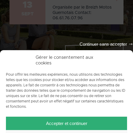
13
Organisée par le Breizh Motos
Guernotais Contact:
SEPT
06.61.76.07.96
Continuer sans accepter
Tout l'agenda
Gérer le consentement aux
cookies
Pour offrir les meilleures expériences, nous utilisons des technologies
telles que les cookies pour stocker et/ou accéder aux informations des
appareils. Le fait de consentir à ces technologies nous permettra de
traiter des données telles que le comportement de navigation ou les ID
uniques sur ce site. Le fait de ne pas consentir ou de retirer son
consentement peut avoir un effet négatif sur certaines caractéristiques
et fonctions.
ACCUEIL
PLAN DU SITE
MENTIONS LÉGALES
Accepter et continuer
CONTACT
CRÉDITS
POLITIQUE DE COOKIES (UE)