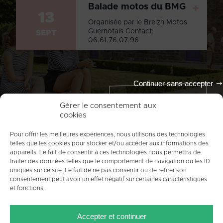
Balade motos du BMG
+
13
Organisée par le Breizh Motos
Guernotais Contact:
SEPT
06.61.76.07.96
Continuer sans accepter
Tout l'agenda
Gérer le consentement aux
cookies
Pour offrir les meilleures expériences, nous utilisons des technologies
telles que les cookies pour stocker et/ou accéder aux informations des
appareils. Le fait de consentir à ces technologies nous permettra de
traiter des données telles que le comportement de navigation ou les ID
uniques sur ce site. Le fait de ne pas consentir ou de retirer son
consentement peut avoir un effet négatif sur certaines caractéristiques
et fonctions.
ACCUEIL
PLAN DU SITE
MENTIONS LÉGALES
Accepter et continuer
CONTACT
CRÉDITS
POLITIQUE DE COOKIES (UE)