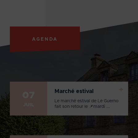
AGENDA
+
Marché estival
07
Le marché estival de Le Guerno
JUIL
fait son retour le 📌mardi ...