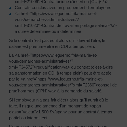
xml=F21006">Contrat unique d'insertion (CUI)</a>
Contrats conclus avec un groupement d'employeurs
<a href="https://www.leguerno.fr/la-mairie-et-
vous/demarches-administratives/?
xml=F31620">Contrat de travail en portage salarial</a>
à durée déterminée ou indéterminée
Si le contrat n'est pas écrit alors qu'il devrait l'être, le
salarié est présumé être en CDI à temps plein.
La <a href="https://www.leguerno.fr/la-mairie-et-
vous/demarches-administratives/?
xml=F34572">requalification</a> du contrat (c'est-à-dire
sa transformation en CDI à temps plein) peut être actée
par le <a href="https://www.leguerno.fr/la-mairie-et-
vous/demarches-administratives/?xml=F2360">conseil de
prud'hommes (CPH)</a> à la demande du salarié.
Si l'employeur n'a pas fait d'écrit alors qu'il aurait dû le
faire, il risque une amende d'un montant de <span
class="valeur">1 500 €</span> pour un contrat à temps
partiel ou intermittent.
L'employeur risque également une amende de <span