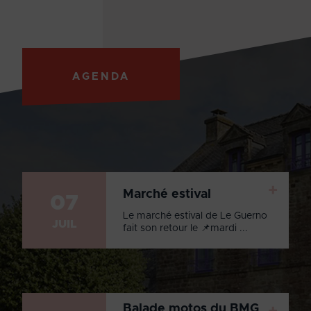
AGENDA
+
Marché estival
07
Le marché estival de Le Guerno
JUIL
fait son retour le 📌mardi ...
Balade motos du BMG