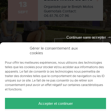
+
13
Organisée par le Breizh Motos
Guernotais Contact:
SEPT
06.61.76.07.96
Continuer sans accepter
Tout l'agenda
Gérer le consentement aux
cookies
Pour offrir les meilleures expériences, nous utilisons des technologies
telles que les cookies pour stocker et/ou accéder aux informations des
appareils. Le fait de consentir à ces technologies nous permettra de
traiter des données telles que le comportement de navigation ou les ID
uniques sur ce site. Le fait de ne pas consentir ou de retirer son
consentement peut avoir un effet négatif sur certaines caractéristiques
et fonctions.
ACCUEIL
PLAN DU SITE
MENTIONS LÉGALES
Accepter et continuer
CONTACT
CRÉDITS
POLITIQUE DE COOKIES (UE)