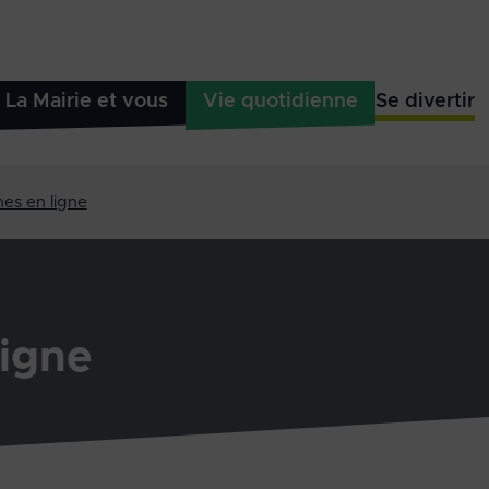
La Mairie et vous
Vie quotidienne
Se divertir
es en ligne
igne