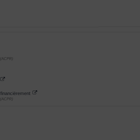
n (ACPR)
le financièrement
n (ACPR)