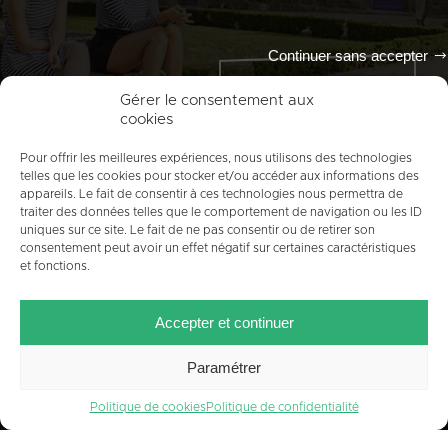
Continuer sans accepter
Tout l'agenda
Gérer le consentement aux
cookies
Pour offrir les meilleures expériences, nous utilisons des technologies
telles que les cookies pour stocker et/ou accéder aux informations des
appareils. Le fait de consentir à ces technologies nous permettra de
traiter des données telles que le comportement de navigation ou les ID
uniques sur ce site. Le fait de ne pas consentir ou de retirer son
consentement peut avoir un effet négatif sur certaines caractéristiques
et fonctions.
ACCUEIL
PLAN DU SITE
MENTIONS LÉGALES
Accepter et continuer
CONTACT
CRÉDITS
POLITIQUE DE COOKIES (UE)
Paramétrer
Politique de cookies
Politique de confidentialité