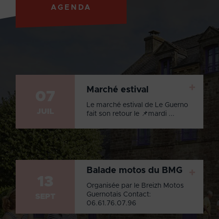
AGENDA
+
Marché estival
07
Le marché estival de Le Guerno
JUIL
fait son retour le 📌mardi ...
Balade motos du BMG
+
13
Organisée par le Breizh Motos
Guernotais Contact:
SEPT
06.61.76.07.96