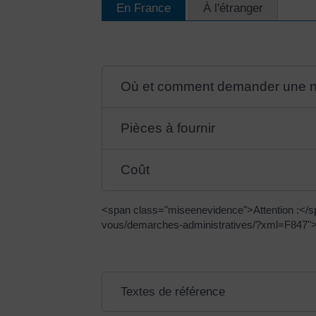
En France
À l'étranger
Où et comment demander une no
Pièces à fournir
Coût
<span class="miseenevidence">Attention :</spa
vous/demarches-administratives/?xml=F847">d
Textes de référence