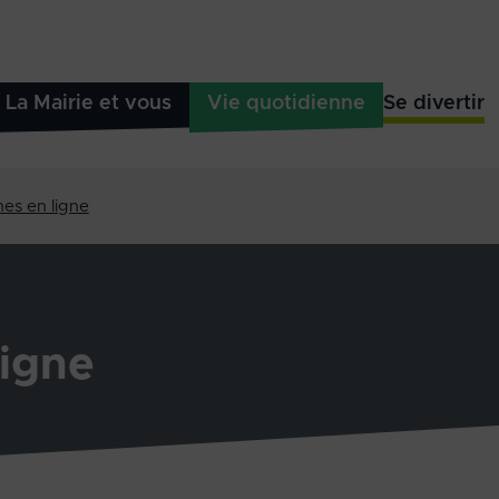
La Mairie et vous
Vie quotidienne
Se divertir
es en ligne
igne