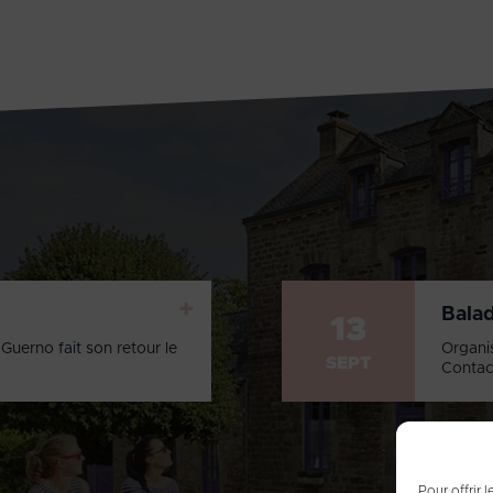
+
Bala
13
Guerno fait son retour le
Organi
SEPT
Contac
Pour offrir 