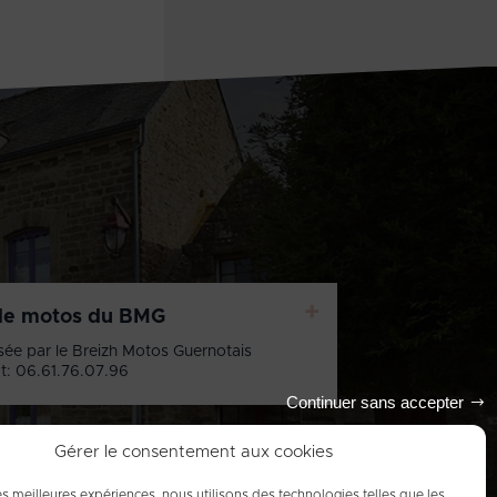
+
de motos du BMG
sée par le Breizh Motos Guernotais
t: 06.61.76.07.96
Continuer sans accepter
Gérer le consentement aux cookies
les meilleures expériences, nous utilisons des technologies telles que les