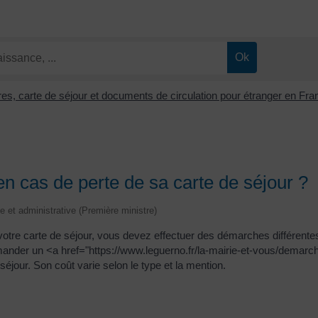
tres, carte de séjour et documents de circulation pour étranger en Fr
en cas de perte de sa carte de séjour ?
le et administrative (Première ministre)
otre carte de séjour, vous devez effectuer des démarches différentes 
mander un <a href="https://www.leguerno.fr/la-mairie-et-vous/demarc
jour. Son coût varie selon le type et la mention.