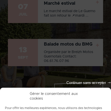
+
Marché estival
07
Le marché estival de Le Guerno
JUIL
fait son retour le 📌mardi ...
Balade motos du BMG
+
13
Organisée par le Breizh Motos
Guernotais Contact:
SEPT
06.61.76.07.96
Continuer sans accepter
Tout l'agenda
Gérer le consentement aux
cookies
Pour offrir les meilleures expériences, nous utilisons des technologies