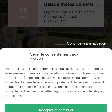
Balade motos du BMG
+
13
Organisée par le Breizh Motos
Guernotais Contact:
SEPT
06.61.76.07.96
Continuer sans accepter
Tout l'agenda
Gérer le consentement aux
cookies
Pour offrir les meilleures expériences, nous utilisons des technologies
telles que les cookies pour stocker et/ou accéder aux informations des
appareils. Le fait de consentir à ces technologies nous permettra de
traiter des données telles que le comportement de navigation ou les ID
uniques sur ce site. Le fait de ne pas consentir ou de retirer son
consentement peut avoir un effet négatif sur certaines caractéristiques
et fonctions.
ACCUEIL
PLAN DU SITE
MENTIONS LÉGALES
Accepter et continuer