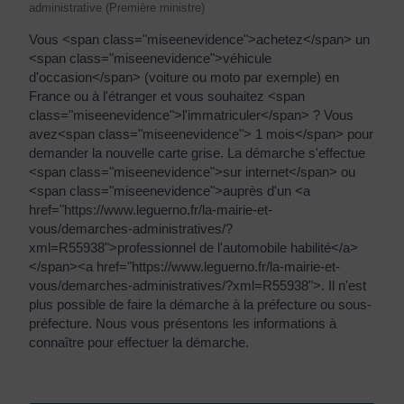
administrative (Première ministre)
Vous <span class="miseenevidence">achetez</span> un
<span class="miseenevidence">véhicule
d'occasion</span> (voiture ou moto par exemple) en
France ou à l'étranger et vous souhaitez <span
class="miseenevidence">l'immatriculer</span> ? Vous
avez<span class="miseenevidence"> 1 mois</span> pour
demander la nouvelle carte grise. La démarche s'effectue
<span class="miseenevidence">sur internet</span> ou
<span class="miseenevidence">auprès d'un <a
href="https://www.leguerno.fr/la-mairie-et-
vous/demarches-administratives/?
xml=R55938">professionnel de l'automobile habilité</a>
</span><a href="https://www.leguerno.fr/la-mairie-et-
vous/demarches-administratives/?xml=R55938">. Il n'est
plus possible de faire la démarche à la préfecture ou sous-
préfecture. Nous vous présentons les informations à
connaître pour effectuer la démarche.