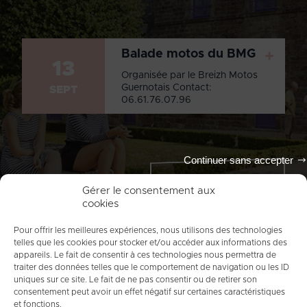
Balade motos du BMG
+
13
Organisée par le Breizh Motos
Guernotais Contact:
SEPT
06.61.76.07.96
Continuer sans accepter
Tout l'agenda
Gérer le consentement aux
cookies
Pour offrir les meilleures expériences, nous utilisons des technologies
telles que les cookies pour stocker et/ou accéder aux informations des
appareils. Le fait de consentir à ces technologies nous permettra de
traiter des données telles que le comportement de navigation ou les ID
uniques sur ce site. Le fait de ne pas consentir ou de retirer son
consentement peut avoir un effet négatif sur certaines caractéristiques
et fonctions.