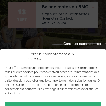
Balade motos du BMG
+
13
Organisée par le Breizh Motos
Guernotais Contact:
SEPT
06.61.76.07.96
Continuer sans accepter
Tout l'agenda
Gérer le consentement aux
cookies
Pour offrir les meilleures expériences, nous utilisons des technologies
telles que les cookies pour stocker et/ou accéder aux informations des
appareils. Le fait de consentir à ces technologies nous permettra de
traiter des données telles que le comportement de navigation ou les ID
uniques sur ce site. Le fait de ne pas consentir ou de retirer son
consentement peut avoir un effet négatif sur certaines caractéristiques
et fonctions.
ACCUEIL
PLAN DU SITE
MENTIONS LÉGALES